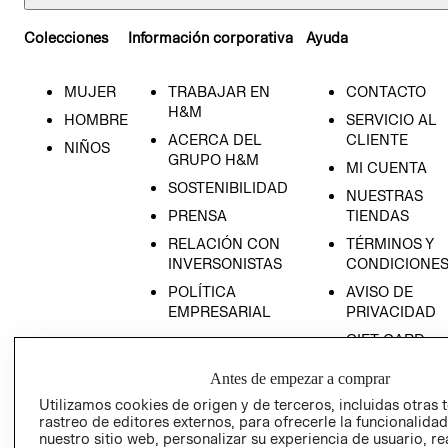
Colecciones
Información corporativa
Ayuda
MUJER
TRABAJAR EN
CONTACTO
H&M
HOMBRE
SERVICIO AL
ACERCA DEL
CLIENTE
NIÑOS
GRUPO H&M
MI CUENTA
SOSTENIBILIDAD
NUESTRAS
PRENSA
TIENDAS
RELACIÓN CON
TÉRMINOS Y
INVERSONISTAS
CONDICIONE
POLÍTICA
AVISO DE
EMPRESARIAL
PRIVACIDAD
GIFT CARD
AVISO DE
Antes de empezar a comprar
COOKIES
Utilizamos cookies de origen y de terceros, incluidas otras 
LIBRO DE
rastreo de editores externos, para ofrecerle la funcionalid
RECLAMACIO
nuestro sitio web, personalizar su experiencia de usuario, rea