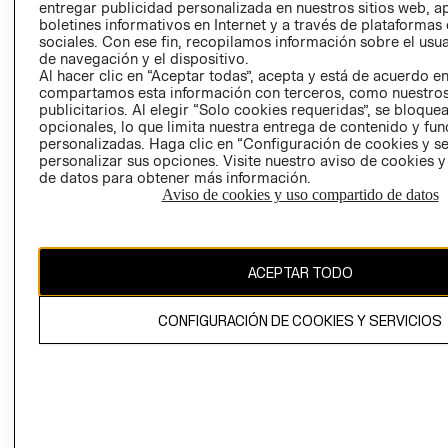
entregar publicidad personalizada en nuestros sitios web, a
boletines informativos en Internet y a través de plataformas
sociales. Con ese fin, recopilamos información sobre el usua
de navegación y el dispositivo.
Al hacer clic en “Aceptar todas”, acepta y está de acuerdo e
compartamos esta información con terceros, como nuestros
publicitarios. Al elegir “Solo cookies requeridas”, se bloque
Ecuador ($)
opcionales, lo que limita nuestra entrega de contenido y fu
personalizadas. Haga clic en “Configuración de cookies y se
personalizar sus opciones. Visite nuestro aviso de cookies 
CAMBIAR REGIÓN
de datos para obtener más información.
RECIÉN NACIDO
Aviso de cookies y uso compartido de datos
NOVEDADES
El contenido de esta página web está protegido por copyright y es
propiedad de H&M Hennes & Mauritz AB.
ACEPTAR TODO
CONFIGURACIÓN DE COOKIES Y SERVICIOS