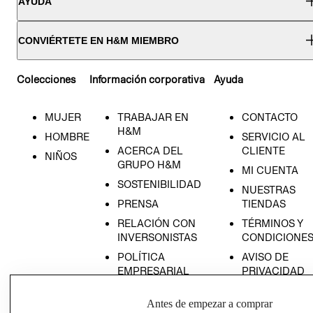
AYUDA
CONVIÉRTETE EN H&M MIEMBRO
Colecciones
Información corporativa
Ayuda
MUJER
TRABAJAR EN
CONTACTO
H&M
HOMBRE
SERVICIO AL
ACERCA DEL
CLIENTE
NIÑOS
GRUPO H&M
MI CUENTA
SOSTENIBILIDAD
NUESTRAS
PRENSA
TIENDAS
RELACIÓN CON
TÉRMINOS Y
INVERSONISTAS
CONDICIONE
POLÍTICA
AVISO DE
EMPRESARIAL
PRIVACIDAD
GIFT CARD
Antes de empezar a comprar
AVISO DE