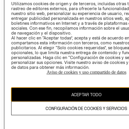
Utilizamos cookies de origen y de terceros, incluidas otras 
COOKIES
rastreo de editores externos, para ofrecerle la funcionalid
LIBRO DE
nuestro sitio web, personalizar su experiencia de usuario, rea
RECLAMACIO
entregar publicidad personalizada en nuestros sitios web, a
boletines informativos en Internet y a través de plataformas
sociales. Con ese fin, recopilamos información sobre el usua
de navegación y el dispositivo.
Al hacer clic en “Aceptar todas”, acepta y está de acuerdo e
compartamos esta información con terceros, como nuestros
publicitarios. Al elegir “Solo cookies requeridas”, se bloque
opcionales, lo que limita nuestra entrega de contenido y fu
RECIÉN NACIDO
personalizadas. Haga clic en “Configuración de cookies y se
Ecuador ($)
personalizar sus opciones. Visite nuestro aviso de cookies 
NOVEDADES
de datos para obtener más información.
CAMBIAR REGIÓN
Aviso de cookies y uso compartido de datos
ACEPTAR TODO
El contenido de esta página web está protegido por copyright y es
propiedad de H&M Hennes & Mauritz AB.
CONFIGURACIÓN DE COOKIES Y SERVICIOS