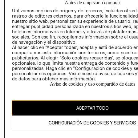
Antes de empezar a comprar
AVISO DE
Utilizamos cookies de origen y de terceros, incluidas otras 
COOKIES
rastreo de editores externos, para ofrecerle la funcionalid
nuestro sitio web, personalizar su experiencia de usuario, rea
LIBRO DE
entregar publicidad personalizada en nuestros sitios web, a
RECLAMACIO
boletines informativos en Internet y a través de plataformas
sociales. Con ese fin, recopilamos información sobre el usua
de navegación y el dispositivo.
Al hacer clic en “Aceptar todas”, acepta y está de acuerdo e
compartamos esta información con terceros, como nuestros
publicitarios. Al elegir “Solo cookies requeridas”, se bloque
opcionales, lo que limita nuestra entrega de contenido y fu
personalizadas. Haga clic en “Configuración de cookies y se
Ecuador ($)
personalizar sus opciones. Visite nuestro aviso de cookies 
de datos para obtener más información.
CAMBIAR REGIÓN
Aviso de cookies y uso compartido de datos
ACEPTAR TODO
El contenido de esta página web está protegido por copyright y es
propiedad de H&M Hennes & Mauritz AB.
CONFIGURACIÓN DE COOKIES Y SERVICIOS