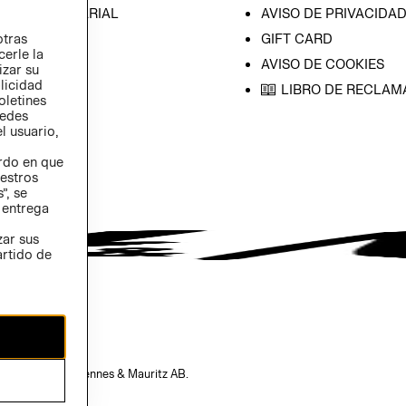
ICA EMPRESARIAL
AVISO DE PRIVACIDA
otras
GIFT CARD
cerle la
AVISO DE COOKIES
izar su
blicidad
LIBRO DE RECLAM
oletines
redes
l usuario,
erdo en que
estros
”, se
 entrega
zar sus
artido de
opiedad de H&M Hennes & Mauritz AB.