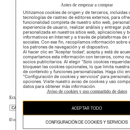
POLÍT
Antes de empezar a comprar
Utilizamos cookies de origen y de terceros, incluidas 
tecnologías de rastreo de editores externos, para ofre
funcionalidad completa de nuestro sitio web, personal
experiencia de usuario, realizar análisis y entregar pu
personalizada en nuestros sitios web, aplicaciones y b
informativos en Internet y a través de plataformas de 
sociales. Con ese fin, recopilamos información sobre e
los patrones de navegación y el dispositivo.
Al hacer clic en “Aceptar todas”, acepta y está de acu
compartamos esta información con terceros, como nu
socios publicitarios. Al elegir “Solo cookies requeridas
bloquean las cookies opcionales, lo que limita nuestra
de contenido y funciones personalizadas. Haga clic en
“Configuración de cookies y servicios” para personali
opciones. Visite nuestro aviso de cookies y uso comp
datos para obtener más información.
Aviso de cookies y uso compartido de datos
Ecuador ($)
ACEPTAR TODO
CAMBIAR REGIÓN
El contenido de esta página web está protegido por copyright y es pr
CONFIGURACIÓN DE COOKIES Y SERVICIOS