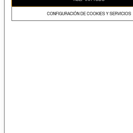
El contenido de esta página web está protegido por copyright y es
CONFIGURACIÓN DE COOKIES Y SERVICIOS
propiedad de H&M Hennes & Mauritz AB.