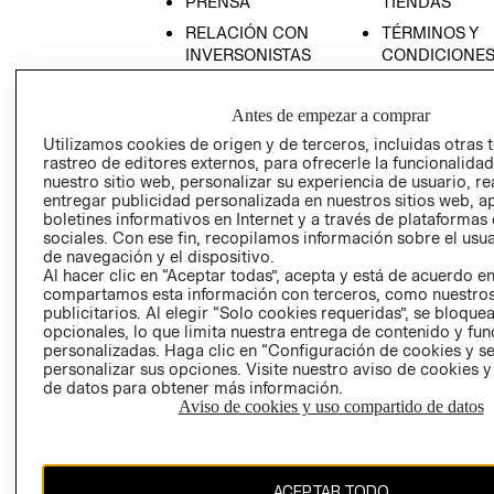
PRENSA
TIENDAS
RELACIÓN CON
TÉRMINOS Y
INVERSONISTAS
CONDICIONE
POLÍTICA
AVISO DE
EMPRESARIAL
PRIVACIDAD
Antes de empezar a comprar
GIFT CARD
Utilizamos cookies de origen y de terceros, incluidas otras 
rastreo de editores externos, para ofrecerle la funcionalid
AVISO DE
nuestro sitio web, personalizar su experiencia de usuario, rea
COOKIES
entregar publicidad personalizada en nuestros sitios web, a
boletines informativos en Internet y a través de plataformas
LIBRO DE
sociales. Con ese fin, recopilamos información sobre el usua
RECLAMACIO
de navegación y el dispositivo.
Al hacer clic en “Aceptar todas”, acepta y está de acuerdo e
compartamos esta información con terceros, como nuestros
publicitarios. Al elegir “Solo cookies requeridas”, se bloque
opcionales, lo que limita nuestra entrega de contenido y fu
personalizadas. Haga clic en “Configuración de cookies y se
personalizar sus opciones. Visite nuestro aviso de cookies 
de datos para obtener más información.
Ecuador ($)
Aviso de cookies y uso compartido de datos
CAMBIAR REGIÓN
ACEPTAR TODO