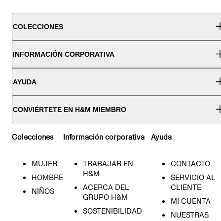
COLECCIONES
INFORMACIÓN CORPORATIVA
AYUDA
CONVIÉRTETE EN H&M MIEMBRO
Colecciones
Información corporativa
Ayuda
MUJER
TRABAJAR EN
CONTACTO
H&M
HOMBRE
SERVICIO AL
ACERCA DEL
CLIENTE
NIÑOS
GRUPO H&M
MI CUENTA
NACIDO
SOSTENIBILIDAD
NUESTRAS