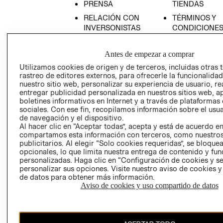
PRENSA
TIENDAS
DES
RELACIÓN CON
TÉRMINOS Y
INVERSONISTAS
CONDICIONE
POLÍTICA
AVISO DE
EMPRESARIAL
PRIVACIDAD
Antes de empezar a comprar
GIFT CARD
Utilizamos cookies de origen y de terceros, incluidas otras 
rastreo de editores externos, para ofrecerle la funcionalid
AVISO DE
nuestro sitio web, personalizar su experiencia de usuario, rea
COOKIES
entregar publicidad personalizada en nuestros sitios web, a
boletines informativos en Internet y a través de plataformas
LIBRO DE
sociales. Con ese fin, recopilamos información sobre el usua
RECLAMACIO
de navegación y el dispositivo.
Al hacer clic en “Aceptar todas”, acepta y está de acuerdo e
compartamos esta información con terceros, como nuestros
publicitarios. Al elegir “Solo cookies requeridas”, se bloque
opcionales, lo que limita nuestra entrega de contenido y fu
personalizadas. Haga clic en “Configuración de cookies y se
personalizar sus opciones. Visite nuestro aviso de cookies 
de datos para obtener más información.
Ecuador ($)
Aviso de cookies y uso compartido de datos
CAMBIAR REGIÓN