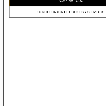
ACEPTAR TODO
El contenido de esta página web está protegido por copyright y es
CONFIGURACIÓN DE COOKIES Y SERVICIOS
propiedad de H&M Hennes & Mauritz AB.