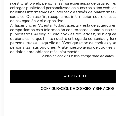
nuestro sitio web, personalizar su experiencia de usuario, rea
RECLAMACIO
entregar publicidad personalizada en nuestros sitios web, a
boletines informativos en Internet y a través de plataformas
sociales. Con ese fin, recopilamos información sobre el usua
de navegación y el dispositivo.
Al hacer clic en “Aceptar todas”, acepta y está de acuerdo e
compartamos esta información con terceros, como nuestros
publicitarios. Al elegir “Solo cookies requeridas”, se bloque
opcionales, lo que limita nuestra entrega de contenido y fu
Ecuador ($)
personalizadas. Haga clic en “Configuración de cookies y se
personalizar sus opciones. Visite nuestro aviso de cookies 
CAMBIAR REGIÓN
de datos para obtener más información.
Aviso de cookies y uso compartido de datos
El contenido de esta página web está protegido por copyright y es
ACEPTAR TODO
propiedad de H&M Hennes & Mauritz AB.
CONFIGURACIÓN DE COOKIES Y SERVICIOS