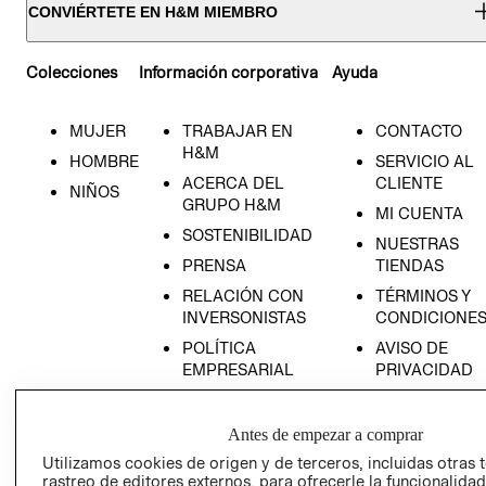
CONVIÉRTETE EN H&M MIEMBRO
Colecciones
Información corporativa
Ayuda
MUJER
TRABAJAR EN
CONTACTO
H&M
HOMBRE
SERVICIO AL
ACERCA DEL
CLIENTE
NIÑOS
GRUPO H&M
MI CUENTA
SOSTENIBILIDAD
NUESTRAS
PRENSA
TIENDAS
RELACIÓN CON
TÉRMINOS Y
INVERSONISTAS
CONDICIONE
POLÍTICA
AVISO DE
EMPRESARIAL
PRIVACIDAD
GIFT CARD
AVISO DE
Antes de empezar a comprar
COOKIES
Utilizamos cookies de origen y de terceros, incluidas otras 
rastreo de editores externos, para ofrecerle la funcionalid
LIBRO DE