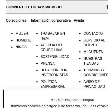
CONVIÉRTETE EN H&M MIEMBRO
Colecciones
Información corporativa
Ayuda
MUJER
TRABAJAR EN
CONTACTO
H&M
HOMBRE
SERVICIO AL
ACERCA DEL
CLIENTE
NIÑOS
GRUPO H&M
MI CUENTA
SOSTENIBILIDAD
NUESTRAS
PRENSA
TIENDAS
RELACIÓN CON
TÉRMINOS Y
INVERSONISTAS
CONDICIONE
POLÍTICA
AVISO DE
EMPRESARIAL
PRIVACIDAD
GIFT CARD
Antes de empezar a comprar
AVISO DE
COOKIES
Utilizamos cookies de origen y de terceros, incluidas otras 