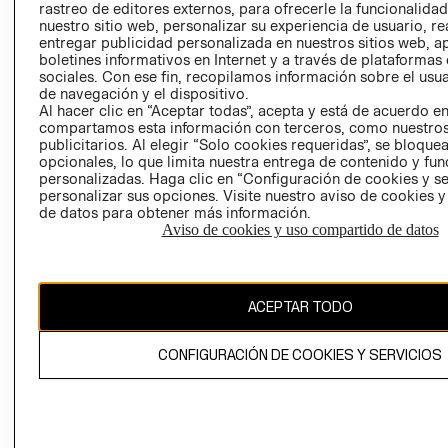
rastreo de editores externos, para ofrecerle la funcionalid
LIBRO DE
nuestro sitio web, personalizar su experiencia de usuario, rea
RECLAMACIO
entregar publicidad personalizada en nuestros sitios web, a
boletines informativos en Internet y a través de plataformas
sociales. Con ese fin, recopilamos información sobre el usua
de navegación y el dispositivo.
Al hacer clic en “Aceptar todas”, acepta y está de acuerdo e
compartamos esta información con terceros, como nuestros
publicitarios. Al elegir “Solo cookies requeridas”, se bloque
opcionales, lo que limita nuestra entrega de contenido y fu
Ecuador ($)
personalizadas. Haga clic en “Configuración de cookies y se
personalizar sus opciones. Visite nuestro aviso de cookies 
CAMBIAR REGIÓN
de datos para obtener más información.
Aviso de cookies y uso compartido de datos
El contenido de esta página web está protegido por copyright y es
ACEPTAR TODO
propiedad de H&M Hennes & Mauritz AB.
CONFIGURACIÓN DE COOKIES Y SERVICIOS