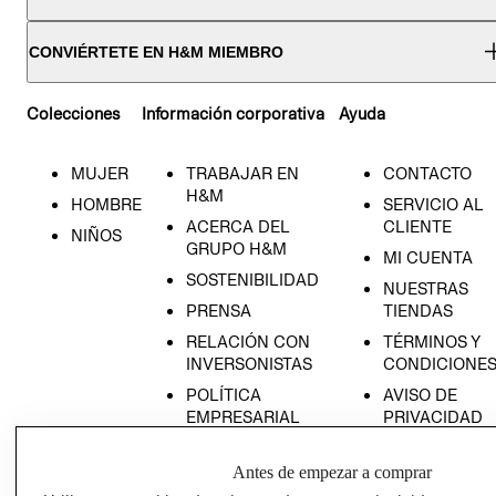
CONVIÉRTETE EN H&M MIEMBRO
Colecciones
Información corporativa
Ayuda
MUJER
TRABAJAR EN
CONTACTO
H&M
HOMBRE
SERVICIO AL
ACERCA DEL
CLIENTE
NIÑOS
GRUPO H&M
MI CUENTA
SOSTENIBILIDAD
NUESTRAS
PRENSA
TIENDAS
RELACIÓN CON
TÉRMINOS Y
INVERSONISTAS
CONDICIONE
POLÍTICA
AVISO DE
EMPRESARIAL
PRIVACIDAD
GIFT CARD
Antes de empezar a comprar
AVISO DE