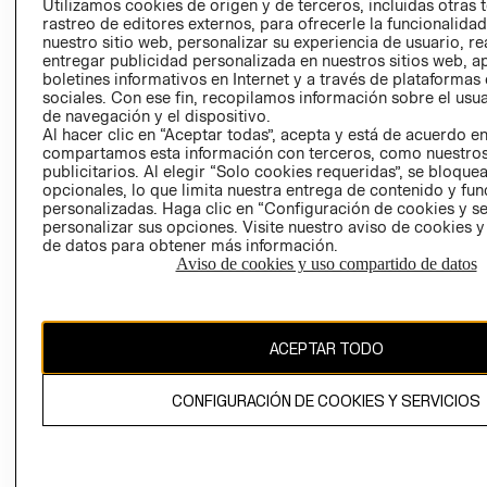
Utilizamos cookies de origen y de terceros, incluidas otras 
COOKIES
rastreo de editores externos, para ofrecerle la funcionalid
LIBRO DE
nuestro sitio web, personalizar su experiencia de usuario, rea
RECLAMACIO
entregar publicidad personalizada en nuestros sitios web, a
boletines informativos en Internet y a través de plataformas
sociales. Con ese fin, recopilamos información sobre el usua
de navegación y el dispositivo.
Al hacer clic en “Aceptar todas”, acepta y está de acuerdo e
compartamos esta información con terceros, como nuestros
publicitarios. Al elegir “Solo cookies requeridas”, se bloque
opcionales, lo que limita nuestra entrega de contenido y fu
Ecuador ($)
personalizadas. Haga clic en “Configuración de cookies y se
personalizar sus opciones. Visite nuestro aviso de cookies 
de datos para obtener más información.
CAMBIAR REGIÓN
Aviso de cookies y uso compartido de datos
El contenido de esta página web está protegido por copyright y es
ACEPTAR TODO
propiedad de H&M Hennes & Mauritz AB.
CONFIGURACIÓN DE COOKIES Y SERVICIOS