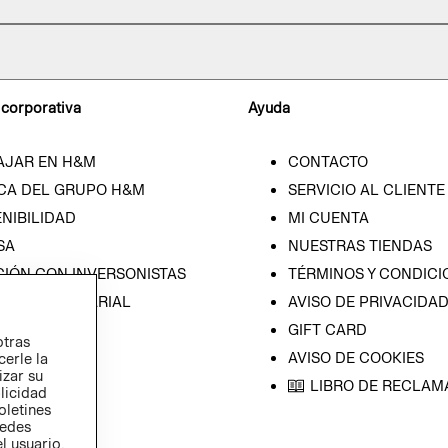
 corporativa
Ayuda
AJAR EN H&M
CONTACTO
CA DEL GRUPO H&M
SERVICIO AL CLIENTE
NIBILIDAD
MI CUENTA
SA
NUESTRAS TIENDAS
CIÓN CON INVERSONISTAS
TÉRMINOS Y CONDICI
ICA EMPRESARIAL
AVISO DE PRIVACIDA
GIFT CARD
otras
AVISO DE COOKIES
cerle la
izar su
LIBRO DE RECLAM
blicidad
oletines
redes
l usuario,