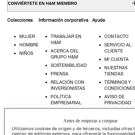
CONVIÉRTETE EN H&M MIEMBRO
Colecciones
Información corporativa
Ayuda
MUJER
TRABAJAR EN
CONTACTO
H&M
HOMBRE
SERVICIO AL
ACERCA DEL
CLIENTE
NIÑOS
GRUPO H&M
MI CUENTA
SOSTENIBILIDAD
NUESTRAS
PRENSA
TIENDAS
RELACIÓN CON
TÉRMINOS Y
INVERSONISTAS
CONDICIONE
POLÍTICA
AVISO DE
EMPRESARIAL
PRIVACIDAD
GIFT CARD
AVISO DE
Antes de empezar a comprar
COOKIES
Utilizamos cookies de origen y de terceros, incluidas otras 
rastreo de editores externos, para ofrecerle la funcionalid
LIBRO DE