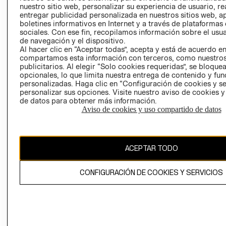
nuestro sitio web, personalizar su experiencia de usuario, rea
RECLAMACIO
entregar publicidad personalizada en nuestros sitios web, a
boletines informativos en Internet y a través de plataformas
sociales. Con ese fin, recopilamos información sobre el usua
de navegación y el dispositivo.
Al hacer clic en “Aceptar todas”, acepta y está de acuerdo e
compartamos esta información con terceros, como nuestros
publicitarios. Al elegir “Solo cookies requeridas”, se bloque
opcionales, lo que limita nuestra entrega de contenido y fu
Ecuador ($)
personalizadas. Haga clic en “Configuración de cookies y se
personalizar sus opciones. Visite nuestro aviso de cookies 
CAMBIAR REGIÓN
de datos para obtener más información.
Aviso de cookies y uso compartido de datos
El contenido de esta página web está protegido por copyright y es
ACEPTAR TODO
propiedad de H&M Hennes & Mauritz AB.
CONFIGURACIÓN DE COOKIES Y SERVICIOS