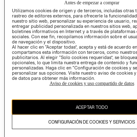
Antes de empezar a comprar
AVISO DE
Utilizamos cookies de origen y de terceros, incluidas otras 
COOKIES
rastreo de editores externos, para ofrecerle la funcionalid
nuestro sitio web, personalizar su experiencia de usuario, rea
LIBRO DE
entregar publicidad personalizada en nuestros sitios web, a
RECLAMACIO
boletines informativos en Internet y a través de plataformas
sociales. Con ese fin, recopilamos información sobre el usua
de navegación y el dispositivo.
Al hacer clic en “Aceptar todas”, acepta y está de acuerdo e
compartamos esta información con terceros, como nuestros
publicitarios. Al elegir “Solo cookies requeridas”, se bloque
opcionales, lo que limita nuestra entrega de contenido y fu
personalizadas. Haga clic en “Configuración de cookies y se
Ecuador ($)
personalizar sus opciones. Visite nuestro aviso de cookies 
de datos para obtener más información.
CAMBIAR REGIÓN
Aviso de cookies y uso compartido de datos
ACEPTAR TODO
El contenido de esta página web está protegido por copyright y es
propiedad de H&M Hennes & Mauritz AB.
CONFIGURACIÓN DE COOKIES Y SERVICIOS