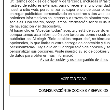
Utilizamos cookies de origen y de terceros, incluidas otras 
COOKIES
rastreo de editores externos, para ofrecerle la funcionalid
LIBRO DE
nuestro sitio web, personalizar su experiencia de usuario, rea
RECLAMACIO
entregar publicidad personalizada en nuestros sitios web, a
boletines informativos en Internet y a través de plataformas
sociales. Con ese fin, recopilamos información sobre el usua
de navegación y el dispositivo.
Al hacer clic en “Aceptar todas”, acepta y está de acuerdo e
compartamos esta información con terceros, como nuestros
publicitarios. Al elegir “Solo cookies requeridas”, se bloque
opcionales, lo que limita nuestra entrega de contenido y fu
Ecuador ($)
personalizadas. Haga clic en “Configuración de cookies y se
personalizar sus opciones. Visite nuestro aviso de cookies 
de datos para obtener más información.
CAMBIAR REGIÓN
Aviso de cookies y uso compartido de datos
El contenido de esta página web está protegido por copyright y es
ACEPTAR TODO
propiedad de H&M Hennes & Mauritz AB.
CONFIGURACIÓN DE COOKIES Y SERVICIOS