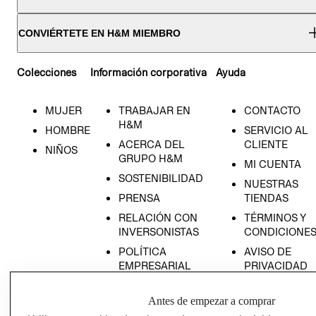
CONVIÉRTETE EN H&M MIEMBRO
Colecciones
Información corporativa
Ayuda
MUJER
TRABAJAR EN
CONTACTO
H&M
HOMBRE
SERVICIO AL
ACERCA DEL
CLIENTE
NIÑOS
GRUPO H&M
MI CUENTA
SOSTENIBILIDAD
NUESTRAS
PRENSA
TIENDAS
RELACIÓN CON
TÉRMINOS Y
INVERSONISTAS
CONDICIONE
POLÍTICA
AVISO DE
EMPRESARIAL
PRIVACIDAD
GIFT CARD
Antes de empezar a comprar
AVISO DE