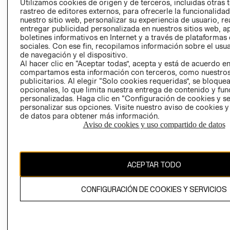
Utilizamos cookies de origen y de terceros, incluidas otras 
COOKIES
rastreo de editores externos, para ofrecerle la funcionalid
LIBRO DE
nuestro sitio web, personalizar su experiencia de usuario, rea
RECLAMACIO
entregar publicidad personalizada en nuestros sitios web, a
boletines informativos en Internet y a través de plataformas
sociales. Con ese fin, recopilamos información sobre el usua
de navegación y el dispositivo.
Al hacer clic en “Aceptar todas”, acepta y está de acuerdo e
compartamos esta información con terceros, como nuestros
publicitarios. Al elegir “Solo cookies requeridas”, se bloque
opcionales, lo que limita nuestra entrega de contenido y fu
Ecuador ($)
personalizadas. Haga clic en “Configuración de cookies y se
personalizar sus opciones. Visite nuestro aviso de cookies 
de datos para obtener más información.
CAMBIAR REGIÓN
Aviso de cookies y uso compartido de datos
El contenido de esta página web está protegido por copyright y es
ACEPTAR TODO
propiedad de H&M Hennes & Mauritz AB.
CONFIGURACIÓN DE COOKIES Y SERVICIOS