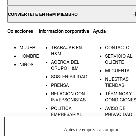
CONVIÉRTETE EN H&M MIEMBRO
Colecciones
Información corporativa
Ayuda
MUJER
TRABAJAR EN
CONTACTO
H&M
HOMBRE
SERVICIO AL
ACERCA DEL
CLIENTE
NIÑOS
GRUPO H&M
MI CUENTA
SOSTENIBILIDAD
NUESTRAS
PRENSA
TIENDAS
RELACIÓN CON
TÉRMINOS Y
INVERSONISTAS
CONDICIONE
POLÍTICA
AVISO DE
EMPRESARIAL
PRIVACIDAD
GIFT CARD
Antes de empezar a comprar
AVISO DE