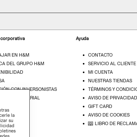
 corporativa
Ayuda
AJAR EN H&M
CONTACTO
CA DEL GRUPO H&M
SERVICIO AL CLIENTE
NIBILIDAD
MI CUENTA
SA
NUESTRAS TIENDAS
CIÓN CON INVERSONISTAS
TÉRMINOS Y CONDICI
ICA EMPRESARIAL
AVISO DE PRIVACIDA
GIFT CARD
otras
AVISO DE COOKIES
cerle la
izar su
LIBRO DE RECLAM
blicidad
oletines
redes