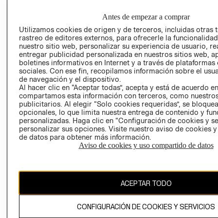
EMPRESARIAL
PRIVACIDAD
GIFT CARD
Antes de empezar a comprar
AVISO DE
Utilizamos cookies de origen y de terceros, incluidas otras 
rastreo de editores externos, para ofrecerle la funcionalid
COOKIES
nuestro sitio web, personalizar su experiencia de usuario, rea
LIBRO DE
entregar publicidad personalizada en nuestros sitios web, a
RECLAMACIO
boletines informativos en Internet y a través de plataformas
sociales. Con ese fin, recopilamos información sobre el usua
de navegación y el dispositivo.
Al hacer clic en “Aceptar todas”, acepta y está de acuerdo e
compartamos esta información con terceros, como nuestros
publicitarios. Al elegir “Solo cookies requeridas”, se bloque
opcionales, lo que limita nuestra entrega de contenido y fu
personalizadas. Haga clic en “Configuración de cookies y se
personalizar sus opciones. Visite nuestro aviso de cookies 
Ecuador ($)
de datos para obtener más información.
Aviso de cookies y uso compartido de datos
CAMBIAR REGIÓN
ACEPTAR TODO
El contenido de esta página web está protegido por copyright y es
propiedad de H&M Hennes & Mauritz AB.
CONFIGURACIÓN DE COOKIES Y SERVICIOS