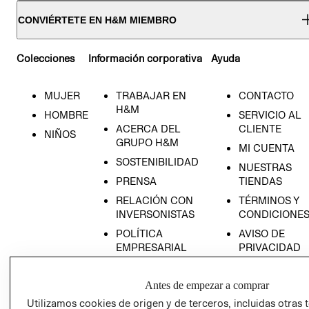
CONVIÉRTETE EN H&M MIEMBRO
Colecciones
Información corporativa
Ayuda
MUJER
TRABAJAR EN
CONTACTO
H&M
HOMBRE
SERVICIO AL
ACERCA DEL
CLIENTE
NIÑOS
GRUPO H&M
MI CUENTA
SOSTENIBILIDAD
NUESTRAS
PRENSA
TIENDAS
RELACIÓN CON
TÉRMINOS Y
INVERSONISTAS
CONDICIONE
POLÍTICA
AVISO DE
EMPRESARIAL
PRIVACIDAD
GIFT CARD
Antes de empezar a comprar
AVISO DE
COOKIES
Utilizamos cookies de origen y de terceros, incluidas otras 