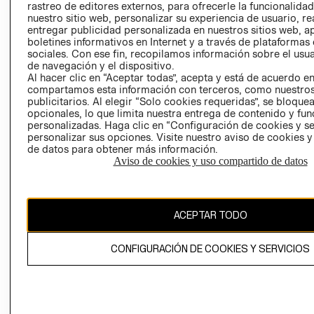
rastreo de editores externos, para ofrecerle la funcionalid
LIBRO DE
nuestro sitio web, personalizar su experiencia de usuario, rea
RECLAMACIO
entregar publicidad personalizada en nuestros sitios web, a
boletines informativos en Internet y a través de plataformas
sociales. Con ese fin, recopilamos información sobre el usua
de navegación y el dispositivo.
Al hacer clic en “Aceptar todas”, acepta y está de acuerdo e
compartamos esta información con terceros, como nuestros
publicitarios. Al elegir “Solo cookies requeridas”, se bloque
opcionales, lo que limita nuestra entrega de contenido y fu
Ecuador ($)
personalizadas. Haga clic en “Configuración de cookies y se
personalizar sus opciones. Visite nuestro aviso de cookies 
CAMBIAR REGIÓN
de datos para obtener más información.
Aviso de cookies y uso compartido de datos
El contenido de esta página web está protegido por copyright y es
ACEPTAR TODO
propiedad de H&M Hennes & Mauritz AB.
CONFIGURACIÓN DE COOKIES Y SERVICIOS