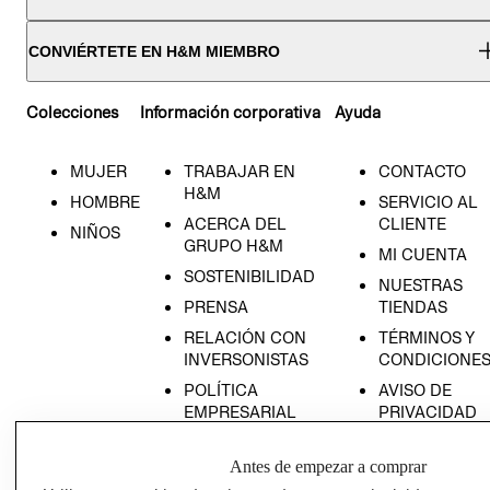
CONVIÉRTETE EN H&M MIEMBRO
Colecciones
Información corporativa
Ayuda
MUJER
TRABAJAR EN
CONTACTO
H&M
HOMBRE
SERVICIO AL
ACERCA DEL
CLIENTE
NIÑOS
GRUPO H&M
MI CUENTA
SOSTENIBILIDAD
NUESTRAS
PRENSA
TIENDAS
RELACIÓN CON
TÉRMINOS Y
INVERSONISTAS
CONDICIONE
POLÍTICA
AVISO DE
EMPRESARIAL
PRIVACIDAD
GIFT CARD
Antes de empezar a comprar
AVISO DE