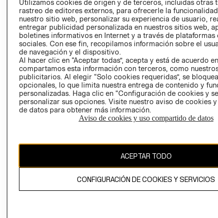
Utilizamos cookies de origen y de terceros, incluidas otras 
COOKIES
rastreo de editores externos, para ofrecerle la funcionalid
LIBRO DE
nuestro sitio web, personalizar su experiencia de usuario, rea
RECLAMACIO
entregar publicidad personalizada en nuestros sitios web, a
boletines informativos en Internet y a través de plataformas
sociales. Con ese fin, recopilamos información sobre el usua
de navegación y el dispositivo.
Al hacer clic en “Aceptar todas”, acepta y está de acuerdo e
compartamos esta información con terceros, como nuestros
publicitarios. Al elegir “Solo cookies requeridas”, se bloque
opcionales, lo que limita nuestra entrega de contenido y fu
Ecuador ($)
personalizadas. Haga clic en “Configuración de cookies y se
personalizar sus opciones. Visite nuestro aviso de cookies 
de datos para obtener más información.
CAMBIAR REGIÓN
Aviso de cookies y uso compartido de datos
El contenido de esta página web está protegido por copyright y es
ACEPTAR TODO
propiedad de H&M Hennes & Mauritz AB.
CONFIGURACIÓN DE COOKIES Y SERVICIOS