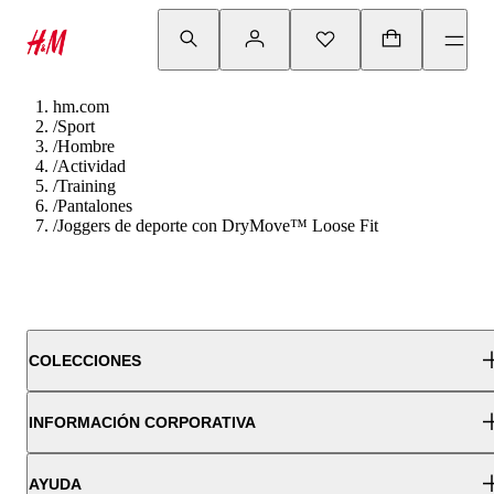
hm.com
/
Sport
/
Hombre
/
Actividad
/
Training
/
Pantalones
/
Joggers de deporte con DryMove™ Loose Fit
COLECCIONES
INFORMACIÓN CORPORATIVA
AYUDA