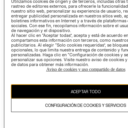
Utilizamos cookies de origen y de terceros, incluidas otras 
COOKIES
rastreo de editores externos, para ofrecerle la funcionalid
LIBRO DE
nuestro sitio web, personalizar su experiencia de usuario, rea
RECLAMACIO
entregar publicidad personalizada en nuestros sitios web, a
boletines informativos en Internet y a través de plataformas
sociales. Con ese fin, recopilamos información sobre el usua
de navegación y el dispositivo.
Al hacer clic en “Aceptar todas”, acepta y está de acuerdo e
compartamos esta información con terceros, como nuestros
publicitarios. Al elegir “Solo cookies requeridas”, se bloque
opcionales, lo que limita nuestra entrega de contenido y fu
Ecuador ($)
personalizadas. Haga clic en “Configuración de cookies y se
personalizar sus opciones. Visite nuestro aviso de cookies 
de datos para obtener más información.
CAMBIAR REGIÓN
Aviso de cookies y uso compartido de datos
El contenido de esta página web está protegido por copyright y es
ACEPTAR TODO
propiedad de H&M Hennes & Mauritz AB.
CONFIGURACIÓN DE COOKIES Y SERVICIOS