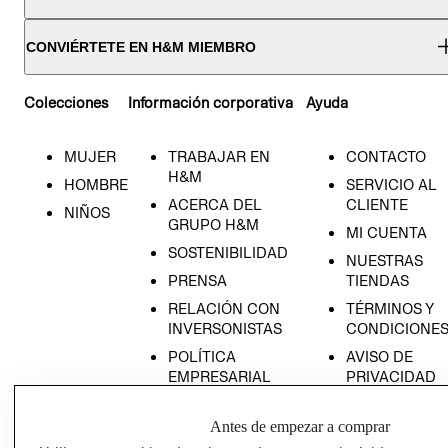
CONVIÉRTETE EN H&M MIEMBRO
Colecciones
Información corporativa
Ayuda
MUJER
TRABAJAR EN
CONTACTO
H&M
HOMBRE
SERVICIO AL
ACERCA DEL
CLIENTE
NIÑOS
GRUPO H&M
MI CUENTA
SOSTENIBILIDAD
NUESTRAS
PRENSA
TIENDAS
RELACIÓN CON
TÉRMINOS Y
INVERSONISTAS
CONDICIONE
POLÍTICA
AVISO DE
EMPRESARIAL
PRIVACIDAD
GIFT CARD
Antes de empezar a comprar
AVISO DE