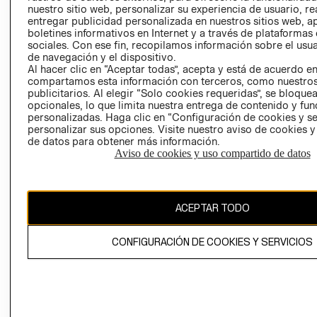
nuestro sitio web, personalizar su experiencia de usuario, rea
RECLAMACIO
entregar publicidad personalizada en nuestros sitios web, a
boletines informativos en Internet y a través de plataformas
sociales. Con ese fin, recopilamos información sobre el usua
de navegación y el dispositivo.
Al hacer clic en “Aceptar todas”, acepta y está de acuerdo e
compartamos esta información con terceros, como nuestros
publicitarios. Al elegir “Solo cookies requeridas”, se bloque
opcionales, lo que limita nuestra entrega de contenido y fu
Ecuador ($)
personalizadas. Haga clic en “Configuración de cookies y se
personalizar sus opciones. Visite nuestro aviso de cookies 
CAMBIAR REGIÓN
de datos para obtener más información.
Aviso de cookies y uso compartido de datos
El contenido de esta página web está protegido por copyright y es
ACEPTAR TODO
propiedad de H&M Hennes & Mauritz AB.
CONFIGURACIÓN DE COOKIES Y SERVICIOS