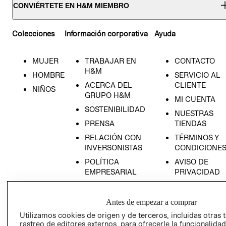
CONVIÉRTETE EN H&M MIEMBRO
Colecciones
Información corporativa
Ayuda
MUJER
TRABAJAR EN
CONTACTO
H&M
HOMBRE
SERVICIO AL
ACERCA DEL
CLIENTE
NIÑOS
GRUPO H&M
MI CUENTA
SOSTENIBILIDAD
NUESTRAS
PRENSA
TIENDAS
RELACIÓN CON
TÉRMINOS Y
INVERSONISTAS
CONDICIONE
POLÍTICA
AVISO DE
EMPRESARIAL
PRIVACIDAD
GIFT CARD
AVISO DE
Antes de empezar a comprar
COOKIES
Utilizamos cookies de origen y de terceros, incluidas otras 
rastreo de editores externos, para ofrecerle la funcionalid
LIBRO DE