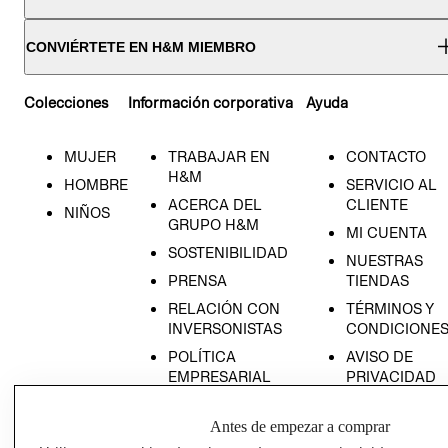
CONVIÉRTETE EN H&M MIEMBRO
Colecciones
Información corporativa
Ayuda
MUJER
TRABAJAR EN
CONTACTO
H&M
HOMBRE
SERVICIO AL
ACERCA DEL
CLIENTE
NIÑOS
GRUPO H&M
MI CUENTA
SOSTENIBILIDAD
NUESTRAS
PRENSA
TIENDAS
RELACIÓN CON
TÉRMINOS Y
INVERSONISTAS
CONDICIONE
POLÍTICA
AVISO DE
EMPRESARIAL
PRIVACIDAD
GIFT CARD
Antes de empezar a comprar
AVISO DE