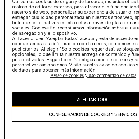
Utilizamos cookies de origen y de terceros, incluidas otras 
COOKIES
rastreo de editores externos, para ofrecerle la funcionalid
LIBRO DE
nuestro sitio web, personalizar su experiencia de usuario, rea
RECLAMACIO
entregar publicidad personalizada en nuestros sitios web, a
boletines informativos en Internet y a través de plataformas
sociales. Con ese fin, recopilamos información sobre el usua
de navegación y el dispositivo.
Al hacer clic en “Aceptar todas”, acepta y está de acuerdo e
compartamos esta información con terceros, como nuestros
publicitarios. Al elegir “Solo cookies requeridas”, se bloque
opcionales, lo que limita nuestra entrega de contenido y fu
Ecuador ($)
personalizadas. Haga clic en “Configuración de cookies y se
personalizar sus opciones. Visite nuestro aviso de cookies 
de datos para obtener más información.
CAMBIAR REGIÓN
Aviso de cookies y uso compartido de datos
El contenido de esta página web está protegido por copyright y es
ACEPTAR TODO
propiedad de H&M Hennes & Mauritz AB.
CONFIGURACIÓN DE COOKIES Y SERVICIOS