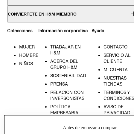
CONVIÉRTETE EN H&M MIEMBRO
Colecciones
Información corporativa
Ayuda
MUJER
TRABAJAR EN
CONTACTO
H&M
HOMBRE
SERVICIO AL
ACERCA DEL
CLIENTE
NIÑOS
GRUPO H&M
MI CUENTA
SOSTENIBILIDAD
NUESTRAS
PRENSA
TIENDAS
RELACIÓN CON
TÉRMINOS Y
INVERSONISTAS
CONDICIONE
POLÍTICA
AVISO DE
EMPRESARIAL
PRIVACIDAD
GIFT CARD
Antes de empezar a comprar
AVISO DE