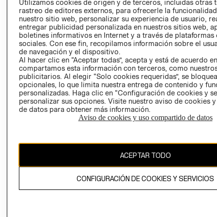
Utilizamos cookies de origen y de terceros, incluidas otras 
COOKIES
rastreo de editores externos, para ofrecerle la funcionalid
LIBRO DE
nuestro sitio web, personalizar su experiencia de usuario, rea
RECLAMACIO
entregar publicidad personalizada en nuestros sitios web, a
boletines informativos en Internet y a través de plataformas
sociales. Con ese fin, recopilamos información sobre el usua
de navegación y el dispositivo.
Al hacer clic en “Aceptar todas”, acepta y está de acuerdo e
compartamos esta información con terceros, como nuestros
publicitarios. Al elegir “Solo cookies requeridas”, se bloque
opcionales, lo que limita nuestra entrega de contenido y fu
Ecuador ($)
personalizadas. Haga clic en “Configuración de cookies y se
personalizar sus opciones. Visite nuestro aviso de cookies 
de datos para obtener más información.
CAMBIAR REGIÓN
Aviso de cookies y uso compartido de datos
El contenido de esta página web está protegido por copyright y es
ACEPTAR TODO
propiedad de H&M Hennes & Mauritz AB.
CONFIGURACIÓN DE COOKIES Y SERVICIOS