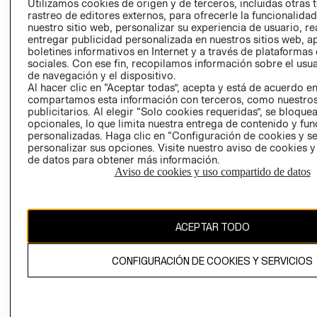
Utilizamos cookies de origen y de terceros, incluidas otras 
COOKIES
rastreo de editores externos, para ofrecerle la funcionalid
LIBRO DE
nuestro sitio web, personalizar su experiencia de usuario, rea
RECLAMACIO
entregar publicidad personalizada en nuestros sitios web, a
boletines informativos en Internet y a través de plataformas
sociales. Con ese fin, recopilamos información sobre el usua
de navegación y el dispositivo.
Al hacer clic en “Aceptar todas”, acepta y está de acuerdo e
compartamos esta información con terceros, como nuestros
publicitarios. Al elegir “Solo cookies requeridas”, se bloque
opcionales, lo que limita nuestra entrega de contenido y fu
Ecuador ($)
personalizadas. Haga clic en “Configuración de cookies y se
personalizar sus opciones. Visite nuestro aviso de cookies 
de datos para obtener más información.
CAMBIAR REGIÓN
Aviso de cookies y uso compartido de datos
El contenido de esta página web está protegido por copyright y es
ACEPTAR TODO
propiedad de H&M Hennes & Mauritz AB.
CONFIGURACIÓN DE COOKIES Y SERVICIOS