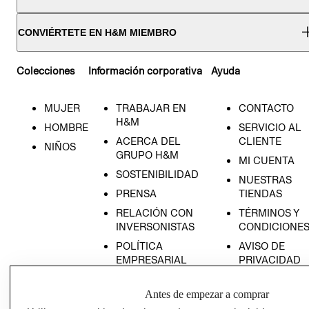
CONVIÉRTETE EN H&M MIEMBRO
Colecciones
Información corporativa
Ayuda
MUJER
TRABAJAR EN
CONTACTO
H&M
HOMBRE
SERVICIO AL
ACERCA DEL
CLIENTE
NIÑOS
GRUPO H&M
MI CUENTA
SOSTENIBILIDAD
NUESTRAS
PRENSA
TIENDAS
RELACIÓN CON
TÉRMINOS Y
INVERSONISTAS
CONDICIONE
POLÍTICA
AVISO DE
EMPRESARIAL
PRIVACIDAD
GIFT CARD
Antes de empezar a comprar
AVISO DE