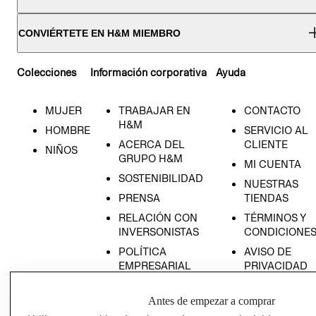
CONVIÉRTETE EN H&M MIEMBRO
Colecciones
Información corporativa
Ayuda
MUJER
TRABAJAR EN
CONTACTO
H&M
HOMBRE
SERVICIO AL
ACERCA DEL
CLIENTE
NIÑOS
GRUPO H&M
MI CUENTA
SOSTENIBILIDAD
NUESTRAS
PRENSA
TIENDAS
RELACIÓN CON
TÉRMINOS Y
INVERSONISTAS
CONDICIONE
POLÍTICA
AVISO DE
EMPRESARIAL
PRIVACIDAD
GIFT CARD
Antes de empezar a comprar
AVISO DE