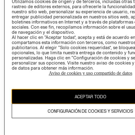
Utilizamos cookies de origen y de terceros, incluidas otras 
COOKIES
rastreo de editores externos, para ofrecerle la funcionalid
LIBRO DE
nuestro sitio web, personalizar su experiencia de usuario, rea
RECLAMACIO
entregar publicidad personalizada en nuestros sitios web, a
boletines informativos en Internet y a través de plataformas
sociales. Con ese fin, recopilamos información sobre el usua
de navegación y el dispositivo.
Al hacer clic en “Aceptar todas”, acepta y está de acuerdo e
compartamos esta información con terceros, como nuestros
publicitarios. Al elegir “Solo cookies requeridas”, se bloque
opcionales, lo que limita nuestra entrega de contenido y fu
Ecuador ($)
personalizadas. Haga clic en “Configuración de cookies y se
personalizar sus opciones. Visite nuestro aviso de cookies 
de datos para obtener más información.
CAMBIAR REGIÓN
Aviso de cookies y uso compartido de datos
El contenido de esta página web está protegido por copyright y es
ACEPTAR TODO
propiedad de H&M Hennes & Mauritz AB.
CONFIGURACIÓN DE COOKIES Y SERVICIOS