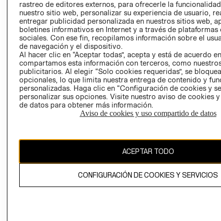
rastreo de editores externos, para ofrecerle la funcionalid
LIBRO DE
nuestro sitio web, personalizar su experiencia de usuario, rea
RECLAMACIO
entregar publicidad personalizada en nuestros sitios web, a
boletines informativos en Internet y a través de plataformas
sociales. Con ese fin, recopilamos información sobre el usua
de navegación y el dispositivo.
Al hacer clic en “Aceptar todas”, acepta y está de acuerdo e
compartamos esta información con terceros, como nuestros
publicitarios. Al elegir “Solo cookies requeridas”, se bloque
opcionales, lo que limita nuestra entrega de contenido y fu
Ecuador ($)
personalizadas. Haga clic en “Configuración de cookies y se
personalizar sus opciones. Visite nuestro aviso de cookies 
CAMBIAR REGIÓN
de datos para obtener más información.
Aviso de cookies y uso compartido de datos
El contenido de esta página web está protegido por copyright y es
ACEPTAR TODO
propiedad de H&M Hennes & Mauritz AB.
CONFIGURACIÓN DE COOKIES Y SERVICIOS