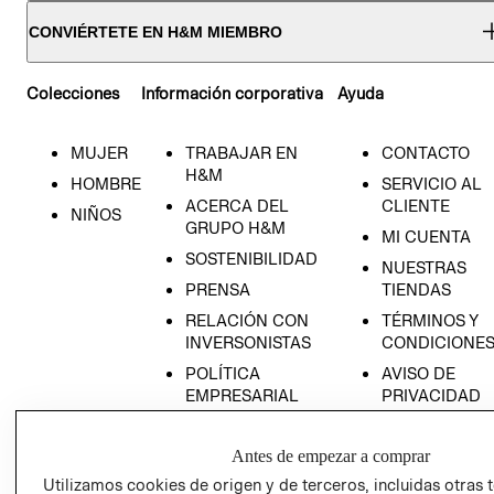
CONVIÉRTETE EN H&M MIEMBRO
Colecciones
Información corporativa
Ayuda
MUJER
TRABAJAR EN
CONTACTO
H&M
HOMBRE
SERVICIO AL
ACERCA DEL
CLIENTE
NIÑOS
GRUPO H&M
MI CUENTA
SOSTENIBILIDAD
NUESTRAS
PRENSA
TIENDAS
RELACIÓN CON
TÉRMINOS Y
INVERSONISTAS
CONDICIONE
POLÍTICA
AVISO DE
EMPRESARIAL
PRIVACIDAD
GIFT CARD
Antes de empezar a comprar
AVISO DE
COOKIES
Utilizamos cookies de origen y de terceros, incluidas otras 