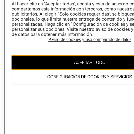
COOKIES
Al hacer clic en “Aceptar todas”, acepta y está de acuerdo e
compartamos esta información con terceros, como nuestros
LIBRO DE
publicitarios. Al elegir “Solo cookies requeridas”, se bloque
RECLAMACIO
opcionales, lo que limita nuestra entrega de contenido y fu
personalizadas. Haga clic en “Configuración de cookies y se
personalizar sus opciones. Visite nuestro aviso de cookies 
de datos para obtener más información.
Aviso de cookies y uso compartido de datos
Ecuador ($)
ACEPTAR TODO
CAMBIAR REGIÓN
CONFIGURACIÓN DE COOKIES Y SERVICIOS
El contenido de esta página web está protegido por copyright y es
propiedad de H&M Hennes & Mauritz AB.