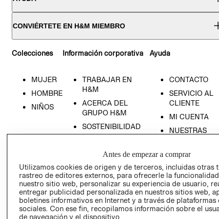
CONVIÉRTETE EN H&M MIEMBRO
Colecciones
Información corporativa
Ayuda
MUJER
TRABAJAR EN
CONTACTO
H&M
RECIÉN NACIDO
HOMBRE
SERVICIO AL
ACERCA DEL
CLIENTE
NIÑOS
NOVEDADES
GRUPO H&M
MI CUENTA
SOSTENIBILIDAD
NUESTRAS
PRENSA
TIENDAS
RELACIÓN CON
TÉRMINOS Y
Antes de empezar a comprar
INVERSONISTAS
CONDICIONE
Utilizamos cookies de origen y de terceros, incluidas otras 
rastreo de editores externos, para ofrecerle la funcionalid
POLÍTICA
AVISO DE
nuestro sitio web, personalizar su experiencia de usuario, rea
EMPRESARIAL
PRIVACIDAD
entregar publicidad personalizada en nuestros sitios web, a
boletines informativos en Internet y a través de plataformas
GIFT CARD
sociales. Con ese fin, recopilamos información sobre el usua
AVISO DE
de navegación y el dispositivo.