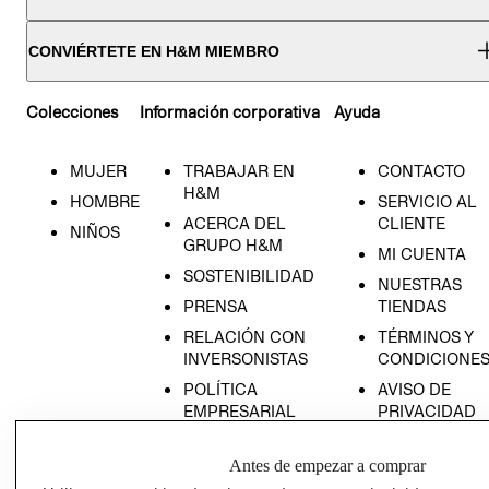
CONVIÉRTETE EN H&M MIEMBRO
Colecciones
Información corporativa
Ayuda
MUJER
TRABAJAR EN
CONTACTO
H&M
HOMBRE
SERVICIO AL
ACERCA DEL
CLIENTE
NIÑOS
GRUPO H&M
MI CUENTA
SOSTENIBILIDAD
NUESTRAS
PRENSA
TIENDAS
RELACIÓN CON
TÉRMINOS Y
INVERSONISTAS
CONDICIONE
POLÍTICA
AVISO DE
EMPRESARIAL
PRIVACIDAD
GIFT CARD
Antes de empezar a comprar
AVISO DE