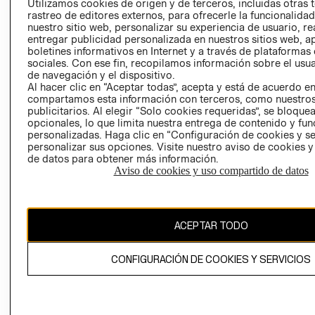
Utilizamos cookies de origen y de terceros, incluidas otras 
COOKIES
rastreo de editores externos, para ofrecerle la funcionalid
LIBRO DE
nuestro sitio web, personalizar su experiencia de usuario, rea
RECLAMACIO
entregar publicidad personalizada en nuestros sitios web, a
boletines informativos en Internet y a través de plataformas
sociales. Con ese fin, recopilamos información sobre el usua
de navegación y el dispositivo.
Al hacer clic en “Aceptar todas”, acepta y está de acuerdo e
compartamos esta información con terceros, como nuestros
publicitarios. Al elegir “Solo cookies requeridas”, se bloque
opcionales, lo que limita nuestra entrega de contenido y fu
Ecuador ($)
personalizadas. Haga clic en “Configuración de cookies y se
personalizar sus opciones. Visite nuestro aviso de cookies 
de datos para obtener más información.
CAMBIAR REGIÓN
Aviso de cookies y uso compartido de datos
El contenido de esta página web está protegido por copyright y es
ACEPTAR TODO
propiedad de H&M Hennes & Mauritz AB.
CONFIGURACIÓN DE COOKIES Y SERVICIOS