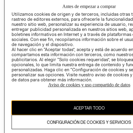
GIFT CARD
Antes de empezar a comprar
AVISO DE
Utilizamos cookies de origen y de terceros, incluidas otras 
COOKIES
rastreo de editores externos, para ofrecerle la funcionalid
nuestro sitio web, personalizar su experiencia de usuario, rea
LIBRO DE
entregar publicidad personalizada en nuestros sitios web, a
RECLAMACIO
boletines informativos en Internet y a través de plataformas
sociales. Con ese fin, recopilamos información sobre el usua
de navegación y el dispositivo.
Al hacer clic en “Aceptar todas”, acepta y está de acuerdo e
compartamos esta información con terceros, como nuestros
publicitarios. Al elegir “Solo cookies requeridas”, se bloque
opcionales, lo que limita nuestra entrega de contenido y fu
personalizadas. Haga clic en “Configuración de cookies y se
Ecuador ($)
personalizar sus opciones. Visite nuestro aviso de cookies 
de datos para obtener más información.
Aviso de cookies y uso compartido de datos
CAMBIAR REGIÓN
ACEPTAR TODO
El contenido de esta página web está protegido por copyright y es
propiedad de H&M Hennes & Mauritz AB.
CONFIGURACIÓN DE COOKIES Y SERVICIOS