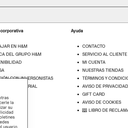
 corporativa
Ayuda
AJAR EN H&M
CONTACTO
CA DEL GRUPO H&M
SERVICIO AL CLIENTE
NIBILIDAD
MI CUENTA
SA
NUESTRAS TIENDAS
CIÓN CON INVERSONISTAS
TÉRMINOS Y CONDICI
ICA EMPRESARIAL
AVISO DE PRIVACIDA
GIFT CARD
otras
AVISO DE COOKIES
cerle la
izar su
LIBRO DE RECLAM
blicidad
oletines
redes
l usuario,