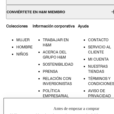
CONVIÉRTETE EN H&M MIEMBRO
Colecciones
Información corporativa
Ayuda
MUJER
TRABAJAR EN
CONTACTO
H&M
HOMBRE
SERVICIO AL
ACERCA DEL
CLIENTE
NIÑOS
GRUPO H&M
MI CUENTA
SOSTENIBILIDAD
NUESTRAS
PRENSA
TIENDAS
RELACIÓN CON
TÉRMINOS Y
INVERSONISTAS
CONDICIONE
POLÍTICA
AVISO DE
EMPRESARIAL
PRIVACIDAD
GIFT CARD
Antes de empezar a comprar
AVISO DE