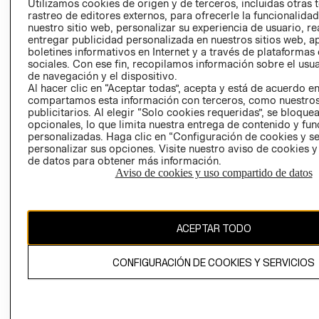
Utilizamos cookies de origen y de terceros, incluidas otras 
COOKIES
rastreo de editores externos, para ofrecerle la funcionalid
LIBRO DE
nuestro sitio web, personalizar su experiencia de usuario, rea
RECLAMACIO
entregar publicidad personalizada en nuestros sitios web, a
boletines informativos en Internet y a través de plataformas
sociales. Con ese fin, recopilamos información sobre el usua
de navegación y el dispositivo.
Al hacer clic en “Aceptar todas”, acepta y está de acuerdo e
compartamos esta información con terceros, como nuestros
publicitarios. Al elegir “Solo cookies requeridas”, se bloque
opcionales, lo que limita nuestra entrega de contenido y fu
Ecuador ($)
personalizadas. Haga clic en “Configuración de cookies y se
personalizar sus opciones. Visite nuestro aviso de cookies 
de datos para obtener más información.
CAMBIAR REGIÓN
Aviso de cookies y uso compartido de datos
El contenido de esta página web está protegido por copyright y es
ACEPTAR TODO
propiedad de H&M Hennes & Mauritz AB.
CONFIGURACIÓN DE COOKIES Y SERVICIOS