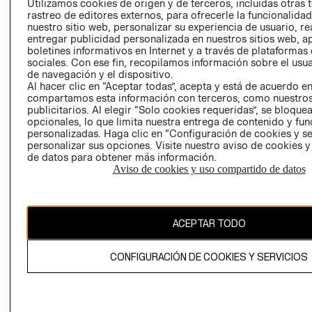
Utilizamos cookies de origen y de terceros, incluidas otras 
COOKIES
rastreo de editores externos, para ofrecerle la funcionalid
LIBRO DE
nuestro sitio web, personalizar su experiencia de usuario, rea
RECLAMACIO
entregar publicidad personalizada en nuestros sitios web, a
boletines informativos en Internet y a través de plataformas
sociales. Con ese fin, recopilamos información sobre el usua
de navegación y el dispositivo.
Al hacer clic en “Aceptar todas”, acepta y está de acuerdo e
compartamos esta información con terceros, como nuestros
publicitarios. Al elegir “Solo cookies requeridas”, se bloque
opcionales, lo que limita nuestra entrega de contenido y fu
Ecuador ($)
personalizadas. Haga clic en “Configuración de cookies y se
personalizar sus opciones. Visite nuestro aviso de cookies 
de datos para obtener más información.
CAMBIAR REGIÓN
Aviso de cookies y uso compartido de datos
El contenido de esta página web está protegido por copyright y es
ACEPTAR TODO
propiedad de H&M Hennes & Mauritz AB.
CONFIGURACIÓN DE COOKIES Y SERVICIOS