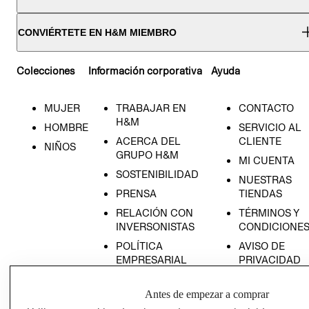
CONVIÉRTETE EN H&M MIEMBRO
Colecciones
Información corporativa
Ayuda
MUJER
TRABAJAR EN
CONTACTO
H&M
HOMBRE
SERVICIO AL
ACERCA DEL
CLIENTE
NIÑOS
GRUPO H&M
MI CUENTA
SOSTENIBILIDAD
NUESTRAS
PRENSA
TIENDAS
RELACIÓN CON
TÉRMINOS Y
INVERSONISTAS
CONDICIONE
POLÍTICA
AVISO DE
EMPRESARIAL
PRIVACIDAD
GIFT CARD
Antes de empezar a comprar
AVISO DE