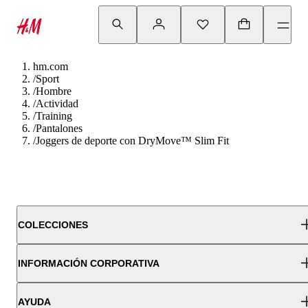
hm.com
/
Sport
/
Hombre
/
Actividad
/
Training
/
Pantalones
/
Joggers de deporte con DryMove™ Slim Fit
COLECCIONES
INFORMACIÓN CORPORATIVA
AYUDA