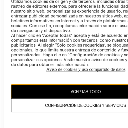
Utilizamos cookies de origen y de terceros, incluidas otras 
COOKIES
rastreo de editores externos, para ofrecerle la funcionalid
LIBRO DE
nuestro sitio web, personalizar su experiencia de usuario, rea
RECLAMACIO
entregar publicidad personalizada en nuestros sitios web, a
boletines informativos en Internet y a través de plataformas
sociales. Con ese fin, recopilamos información sobre el usua
de navegación y el dispositivo.
Al hacer clic en “Aceptar todas”, acepta y está de acuerdo e
compartamos esta información con terceros, como nuestros
publicitarios. Al elegir “Solo cookies requeridas”, se bloque
opcionales, lo que limita nuestra entrega de contenido y fu
Ecuador ($)
personalizadas. Haga clic en “Configuración de cookies y se
personalizar sus opciones. Visite nuestro aviso de cookies 
de datos para obtener más información.
CAMBIAR REGIÓN
Aviso de cookies y uso compartido de datos
El contenido de esta página web está protegido por copyright y es
ACEPTAR TODO
propiedad de H&M Hennes & Mauritz AB.
CONFIGURACIÓN DE COOKIES Y SERVICIOS