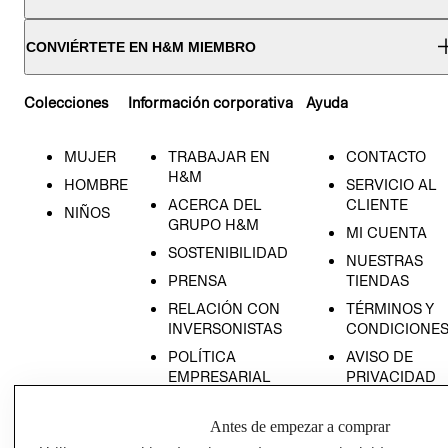
CONVIÉRTETE EN H&M MIEMBRO
Colecciones
Información corporativa
Ayuda
MUJER
TRABAJAR EN
CONTACTO
H&M
HOMBRE
SERVICIO AL
ACERCA DEL
CLIENTE
NIÑOS
GRUPO H&M
MI CUENTA
SOSTENIBILIDAD
NUESTRAS
PRENSA
TIENDAS
RELACIÓN CON
TÉRMINOS Y
INVERSONISTAS
CONDICIONE
POLÍTICA
AVISO DE
EMPRESARIAL
PRIVACIDAD
GIFT CARD
Antes de empezar a comprar
AVISO DE