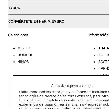
AYUDA
CONVIÉRTETE EN H&M MIEMBRO
Colecciones
Información
MUJER
TRAB
HOMBRE
ACER
NIÑOS
SOSTE
PREN
RELA
POLÍT
Antes de empezar a comprar
Utilizamos cookies de origen y de terceros, incluidas 
tecnologías de rastreo de editores externos, para ofre
funcionalidad completa de nuestro sitio web, personal
experiencia de usuario, realizar análisis y entregar pu
personalizada en nuestros sitios web, aplicaciones y b