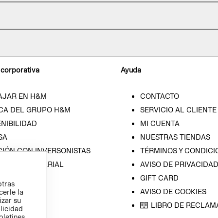
 corporativa
Ayuda
AJAR EN H&M
CONTACTO
CA DEL GRUPO H&M
SERVICIO AL CLIENTE
NIBILIDAD
MI CUENTA
SA
NUESTRAS TIENDAS
CIÓN CON INVERSONISTAS
TÉRMINOS Y CONDICI
ICA EMPRESARIAL
AVISO DE PRIVACIDA
GIFT CARD
otras
AVISO DE COOKIES
cerle la
izar su
LIBRO DE RECLAM
blicidad
oletines