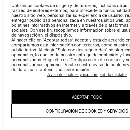
AVISO DE
Utilizamos cookies de origen y de terceros, incluidas otras 
COOKIES
rastreo de editores externos, para ofrecerle la funcionalid
LIBRO DE
nuestro sitio web, personalizar su experiencia de usuario, rea
entregar publicidad personalizada en nuestros sitios web, a
RECLAMACIO
boletines informativos en Internet y a través de plataformas
sociales. Con ese fin, recopilamos información sobre el usua
de navegación y el dispositivo.
Al hacer clic en “Aceptar todas”, acepta y está de acuerdo e
compartamos esta información con terceros, como nuestros
publicitarios. Al elegir “Solo cookies requeridas”, se bloque
opcionales, lo que limita nuestra entrega de contenido y fu
personalizadas. Haga clic en “Configuración de cookies y se
Ecuador ($)
personalizar sus opciones. Visite nuestro aviso de cookies 
de datos para obtener más información.
CAMBIAR REGIÓN
Aviso de cookies y uso compartido de datos
ACEPTAR TODO
El contenido de esta página web está protegido por copyright y es
propiedad de H&M Hennes & Mauritz AB.
CONFIGURACIÓN DE COOKIES Y SERVICIOS