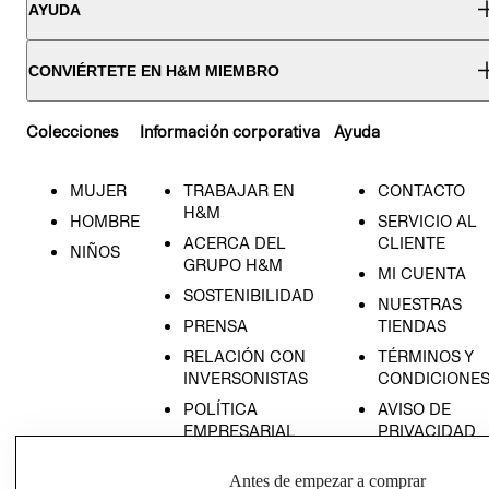
AYUDA
CONVIÉRTETE EN H&M MIEMBRO
Colecciones
Información corporativa
Ayuda
MUJER
TRABAJAR EN
CONTACTO
H&M
HOMBRE
SERVICIO AL
ACERCA DEL
CLIENTE
NIÑOS
GRUPO H&M
MI CUENTA
SOSTENIBILIDAD
NUESTRAS
PRENSA
TIENDAS
RELACIÓN CON
TÉRMINOS Y
INVERSONISTAS
CONDICIONE
POLÍTICA
AVISO DE
EMPRESARIAL
PRIVACIDAD
GIFT CARD
Antes de empezar a comprar