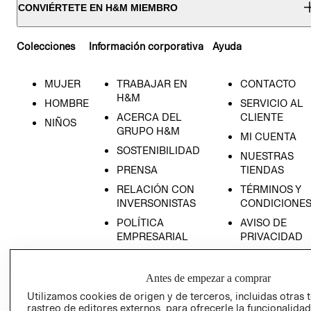
CONVIÉRTETE EN H&M MIEMBRO
Colecciones
Información corporativa
Ayuda
MUJER
TRABAJAR EN
CONTACTO
H&M
HOMBRE
SERVICIO AL
ACERCA DEL
CLIENTE
NIÑOS
GRUPO H&M
MI CUENTA
SOSTENIBILIDAD
NUESTRAS
PRENSA
TIENDAS
RELACIÓN CON
TÉRMINOS Y
INVERSONISTAS
CONDICIONE
POLÍTICA
AVISO DE
EMPRESARIAL
PRIVACIDAD
GIFT CARD
AVISO DE
Antes de empezar a comprar
COOKIES
Utilizamos cookies de origen y de terceros, incluidas otras 
rastreo de editores externos, para ofrecerle la funcionalid
LIBRO DE