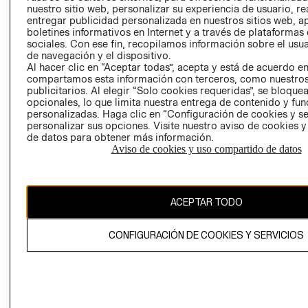
nuestro sitio web, personalizar su experiencia de usuario, rea
RECLAMACIO
entregar publicidad personalizada en nuestros sitios web, a
boletines informativos en Internet y a través de plataformas
sociales. Con ese fin, recopilamos información sobre el usua
de navegación y el dispositivo.
Al hacer clic en “Aceptar todas”, acepta y está de acuerdo e
compartamos esta información con terceros, como nuestros
publicitarios. Al elegir “Solo cookies requeridas”, se bloque
opcionales, lo que limita nuestra entrega de contenido y fu
Ecuador ($)
personalizadas. Haga clic en “Configuración de cookies y se
personalizar sus opciones. Visite nuestro aviso de cookies 
CAMBIAR REGIÓN
de datos para obtener más información.
Aviso de cookies y uso compartido de datos
El contenido de esta página web está protegido por copyright y es
ACEPTAR TODO
propiedad de H&M Hennes & Mauritz AB.
CONFIGURACIÓN DE COOKIES Y SERVICIOS