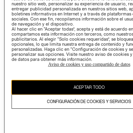
nuestro sitio web, personalizar su experiencia de usuario, rea
RECLAMACIO
entregar publicidad personalizada en nuestros sitios web, a
boletines informativos en Internet y a través de plataformas
sociales. Con ese fin, recopilamos información sobre el usua
de navegación y el dispositivo.
Al hacer clic en “Aceptar todas”, acepta y está de acuerdo e
compartamos esta información con terceros, como nuestros
publicitarios. Al elegir “Solo cookies requeridas”, se bloque
opcionales, lo que limita nuestra entrega de contenido y fu
Ecuador ($)
personalizadas. Haga clic en “Configuración de cookies y se
personalizar sus opciones. Visite nuestro aviso de cookies 
CAMBIAR REGIÓN
de datos para obtener más información.
Aviso de cookies y uso compartido de datos
El contenido de esta página web está protegido por copyright y es
ACEPTAR TODO
propiedad de H&M Hennes & Mauritz AB.
CONFIGURACIÓN DE COOKIES Y SERVICIOS