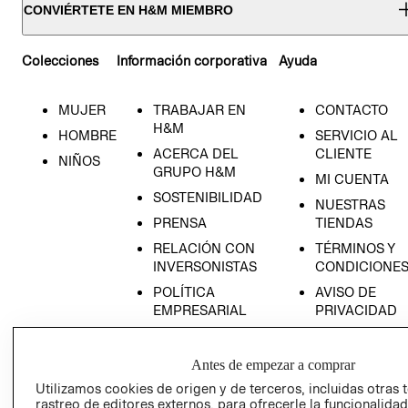
CONVIÉRTETE EN H&M MIEMBRO
Colecciones
Información corporativa
Ayuda
MUJER
TRABAJAR EN
CONTACTO
H&M
HOMBRE
SERVICIO AL
ACERCA DEL
CLIENTE
NIÑOS
GRUPO H&M
MI CUENTA
SOSTENIBILIDAD
NUESTRAS
PRENSA
TIENDAS
RELACIÓN CON
TÉRMINOS Y
INVERSONISTAS
CONDICIONE
POLÍTICA
AVISO DE
EMPRESARIAL
PRIVACIDAD
GIFT CARD
AVISO DE
Antes de empezar a comprar
COOKIES
Utilizamos cookies de origen y de terceros, incluidas otras 
rastreo de editores externos, para ofrecerle la funcionalid
LIBRO DE