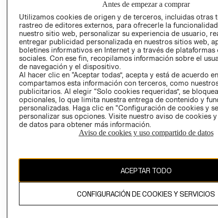
Antes de empezar a comprar
AVISO DE
Utilizamos cookies de origen y de terceros, incluidas otras 
COOKIES
rastreo de editores externos, para ofrecerle la funcionalid
nuestro sitio web, personalizar su experiencia de usuario, rea
LIBRO DE
entregar publicidad personalizada en nuestros sitios web, a
RECLAMACIO
boletines informativos en Internet y a través de plataformas
sociales. Con ese fin, recopilamos información sobre el usua
de navegación y el dispositivo.
Al hacer clic en “Aceptar todas”, acepta y está de acuerdo e
compartamos esta información con terceros, como nuestros
publicitarios. Al elegir “Solo cookies requeridas”, se bloque
opcionales, lo que limita nuestra entrega de contenido y fu
personalizadas. Haga clic en “Configuración de cookies y se
Ecuador ($)
personalizar sus opciones. Visite nuestro aviso de cookies 
de datos para obtener más información.
CAMBIAR REGIÓN
Aviso de cookies y uso compartido de datos
ACEPTAR TODO
El contenido de esta página web está protegido por copyright y es
propiedad de H&M Hennes & Mauritz AB.
CONFIGURACIÓN DE COOKIES Y SERVICIOS