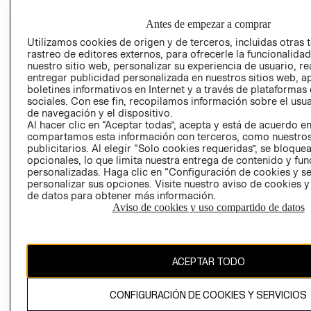
EMPRESARIAL
PRIVACIDAD
GIFT CARD
Antes de empezar a comprar
AVISO DE
Utilizamos cookies de origen y de terceros, incluidas otras 
rastreo de editores externos, para ofrecerle la funcionalid
COOKIES
nuestro sitio web, personalizar su experiencia de usuario, rea
LIBRO DE
entregar publicidad personalizada en nuestros sitios web, a
RECLAMACIO
boletines informativos en Internet y a través de plataformas
sociales. Con ese fin, recopilamos información sobre el usua
de navegación y el dispositivo.
Al hacer clic en “Aceptar todas”, acepta y está de acuerdo e
compartamos esta información con terceros, como nuestros
publicitarios. Al elegir “Solo cookies requeridas”, se bloque
opcionales, lo que limita nuestra entrega de contenido y fu
personalizadas. Haga clic en “Configuración de cookies y se
personalizar sus opciones. Visite nuestro aviso de cookies 
Ecuador ($)
de datos para obtener más información.
Aviso de cookies y uso compartido de datos
CAMBIAR REGIÓN
ACEPTAR TODO
El contenido de esta página web está protegido por copyright y es
propiedad de H&M Hennes & Mauritz AB.
CONFIGURACIÓN DE COOKIES Y SERVICIOS