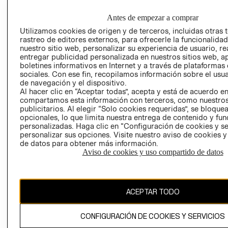
EMPRESARIAL
PRIVACIDAD
GIFT CARD
Antes de empezar a comprar
AVISO DE
Utilizamos cookies de origen y de terceros, incluidas otras 
rastreo de editores externos, para ofrecerle la funcionalid
COOKIES
nuestro sitio web, personalizar su experiencia de usuario, rea
LIBRO DE
entregar publicidad personalizada en nuestros sitios web, a
RECLAMACIO
boletines informativos en Internet y a través de plataformas
sociales. Con ese fin, recopilamos información sobre el usua
de navegación y el dispositivo.
Al hacer clic en “Aceptar todas”, acepta y está de acuerdo e
compartamos esta información con terceros, como nuestros
publicitarios. Al elegir “Solo cookies requeridas”, se bloque
opcionales, lo que limita nuestra entrega de contenido y fu
personalizadas. Haga clic en “Configuración de cookies y se
personalizar sus opciones. Visite nuestro aviso de cookies 
Ecuador ($)
de datos para obtener más información.
Aviso de cookies y uso compartido de datos
CAMBIAR REGIÓN
ACEPTAR TODO
El contenido de esta página web está protegido por copyright y es
propiedad de H&M Hennes & Mauritz AB.
CONFIGURACIÓN DE COOKIES Y SERVICIOS