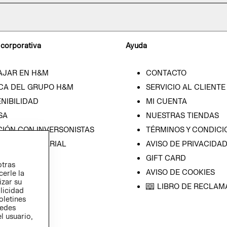
 corporativa
Ayuda
AJAR EN H&M
CONTACTO
CA DEL GRUPO H&M
SERVICIO AL CLIENTE
NIBILIDAD
MI CUENTA
SA
NUESTRAS TIENDAS
CIÓN CON INVERSONISTAS
TÉRMINOS Y CONDICI
ICA EMPRESARIAL
AVISO DE PRIVACIDA
GIFT CARD
otras
AVISO DE COOKIES
cerle la
izar su
LIBRO DE RECLAM
blicidad
oletines
redes
l usuario,