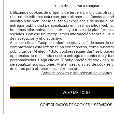
GIFT CARD
Antes de empezar a comprar
AVISO DE
Utilizamos cookies de origen y de terceros, incluidas otras 
COOKIES
rastreo de editores externos, para ofrecerle la funcionalid
nuestro sitio web, personalizar su experiencia de usuario, rea
LIBRO DE
entregar publicidad personalizada en nuestros sitios web, a
RECLAMACIO
boletines informativos en Internet y a través de plataformas
sociales. Con ese fin, recopilamos información sobre el usua
de navegación y el dispositivo.
Al hacer clic en “Aceptar todas”, acepta y está de acuerdo e
compartamos esta información con terceros, como nuestros
publicitarios. Al elegir “Solo cookies requeridas”, se bloque
opcionales, lo que limita nuestra entrega de contenido y fu
personalizadas. Haga clic en “Configuración de cookies y se
Ecuador ($)
personalizar sus opciones. Visite nuestro aviso de cookies 
de datos para obtener más información.
Aviso de cookies y uso compartido de datos
CAMBIAR REGIÓN
ACEPTAR TODO
El contenido de esta página web está protegido por copyright y es
propiedad de H&M Hennes & Mauritz AB.
CONFIGURACIÓN DE COOKIES Y SERVICIOS