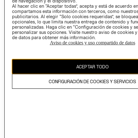
AVISO DE
de navegación y el dispositivo.
Al hacer clic en “Aceptar todas”, acepta y está de acuerdo e
COOKIES
compartamos esta información con terceros, como nuestros
LIBRO DE
publicitarios. Al elegir “Solo cookies requeridas”, se bloque
RECLAMACIO
opcionales, lo que limita nuestra entrega de contenido y fu
personalizadas. Haga clic en “Configuración de cookies y se
personalizar sus opciones. Visite nuestro aviso de cookies 
de datos para obtener más información.
Aviso de cookies y uso compartido de datos
Ecuador ($)
ACEPTAR TODO
CAMBIAR REGIÓN
CONFIGURACIÓN DE COOKIES Y SERVICIOS
El contenido de esta página web está protegido por copyright y es
propiedad de H&M Hennes & Mauritz AB.