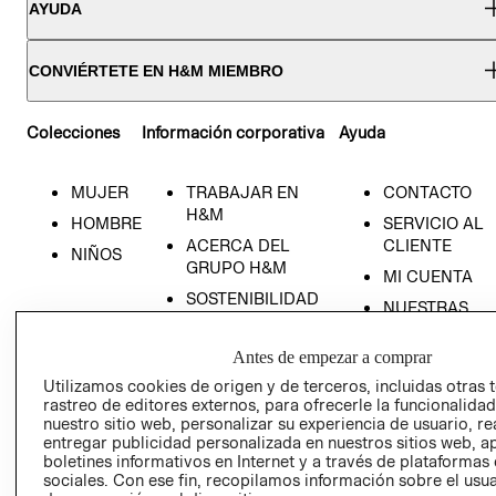
AYUDA
CONVIÉRTETE EN H&M MIEMBRO
Colecciones
Información corporativa
Ayuda
MUJER
TRABAJAR EN
CONTACTO
H&M
HOMBRE
SERVICIO AL
ACERCA DEL
CLIENTE
NIÑOS
GRUPO H&M
MI CUENTA
SOSTENIBILIDAD
NUESTRAS
PRENSA
TIENDAS
Antes de empezar a comprar
RELACIÓN CON
TÉRMINOS Y
INVERSONISTAS
CONDICIONE
Utilizamos cookies de origen y de terceros, incluidas otras 
rastreo de editores externos, para ofrecerle la funcionalid
POLÍTICA
AVISO DE
nuestro sitio web, personalizar su experiencia de usuario, rea
EMPRESARIAL
PRIVACIDAD
entregar publicidad personalizada en nuestros sitios web, a
boletines informativos en Internet y a través de plataformas
GIFT CARD
sociales. Con ese fin, recopilamos información sobre el usua