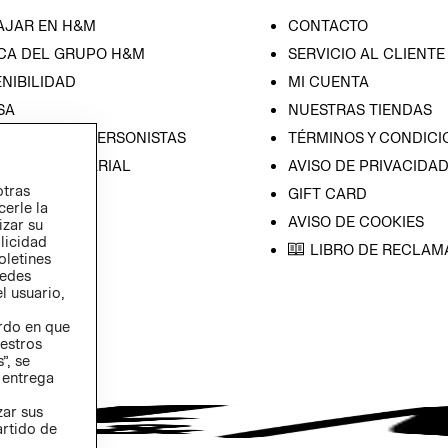
AJAR EN H&M
CONTACTO
CA DEL GRUPO H&M
SERVICIO AL CLIENTE
NIBILIDAD
MI CUENTA
SA
NUESTRAS TIENDAS
CIÓN CON INVERSONISTAS
TÉRMINOS Y CONDICI
ICA EMPRESARIAL
AVISO DE PRIVACIDA
otras
GIFT CARD
cerle la
AVISO DE COOKIES
izar su
blicidad
LIBRO DE RECLAM
oletines
redes
l usuario,
erdo en que
estros
”, se
 entrega
zar sus
artido de