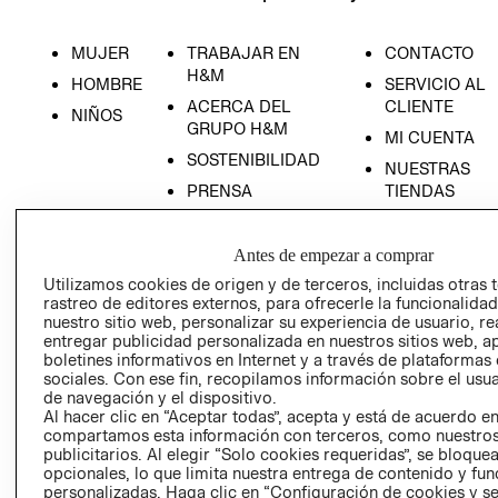
MUJER
TRABAJAR EN
CONTACTO
H&M
HOMBRE
SERVICIO AL
ACERCA DEL
CLIENTE
NIÑOS
GRUPO H&M
MI CUENTA
SOSTENIBILIDAD
NUESTRAS
PRENSA
TIENDAS
RECIÉN NACIDO
RELACIÓN CON
TÉRMINOS Y
INVERSONISTAS
CONDICIONE
NOVEDADES
Antes de empezar a comprar
POLÍTICA
AVISO DE
Utilizamos cookies de origen y de terceros, incluidas otras 
EMPRESARIAL
PRIVACIDAD
rastreo de editores externos, para ofrecerle la funcionalid
nuestro sitio web, personalizar su experiencia de usuario, rea
GIFT CARD
entregar publicidad personalizada en nuestros sitios web, a
boletines informativos en Internet y a través de plataformas
AVISO DE
sociales. Con ese fin, recopilamos información sobre el usua
COOKIES
de navegación y el dispositivo.
LIBRO DE
Al hacer clic en “Aceptar todas”, acepta y está de acuerdo e
compartamos esta información con terceros, como nuestros
RECLAMACIO
publicitarios. Al elegir “Solo cookies requeridas”, se bloque
opcionales, lo que limita nuestra entrega de contenido y fu
personalizadas. Haga clic en “Configuración de cookies y se