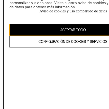
personalizar sus opciones. Visite nuestro aviso de cookies 
de datos para obtener más información.
Aviso de cookies y uso compartido de datos
Ecuador ($)
CAMBIAR REGIÓN
ACEPTAR TODO
CONFIGURACIÓN DE COOKIES Y SERVICIOS
El contenido de esta página web está protegido por copyright y es
propiedad de H&M Hennes & Mauritz AB.