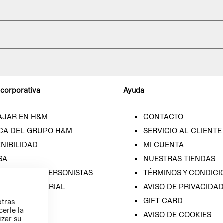
 corporativa
Ayuda
AJAR EN H&M
CONTACTO
CA DEL GRUPO H&M
SERVICIO AL CLIENTE
NIBILIDAD
MI CUENTA
SA
NUESTRAS TIENDAS
CIÓN CON INVERSONISTAS
TÉRMINOS Y CONDICI
ICA EMPRESARIAL
AVISO DE PRIVACIDA
GIFT CARD
otras
cerle la
AVISO DE COOKIES
izar su