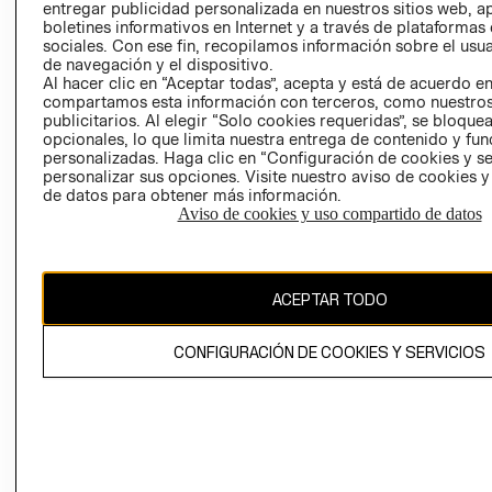
entregar publicidad personalizada en nuestros sitios web, a
boletines informativos en Internet y a través de plataformas
sociales. Con ese fin, recopilamos información sobre el usua
de navegación y el dispositivo.
Al hacer clic en “Aceptar todas”, acepta y está de acuerdo e
compartamos esta información con terceros, como nuestros
publicitarios. Al elegir “Solo cookies requeridas”, se bloque
Ecuador ($)
opcionales, lo que limita nuestra entrega de contenido y fu
personalizadas. Haga clic en “Configuración de cookies y se
personalizar sus opciones. Visite nuestro aviso de cookies 
CAMBIAR REGIÓN
de datos para obtener más información.
RECIÉN NACIDO
Aviso de cookies y uso compartido de datos
NOVEDADES
El contenido de esta página web está protegido por copyright y es
propiedad de H&M Hennes & Mauritz AB.
ACEPTAR TODO
CONFIGURACIÓN DE COOKIES Y SERVICIOS