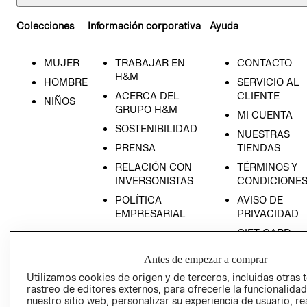
Colecciones
Información corporativa
Ayuda
MUJER
TRABAJAR EN
CONTACTO
H&M
HOMBRE
SERVICIO AL
ACERCA DEL
CLIENTE
NIÑOS
GRUPO H&M
MI CUENTA
SOSTENIBILIDAD
NUESTRAS
PRENSA
TIENDAS
RELACIÓN CON
TÉRMINOS Y
INVERSONISTAS
CONDICIONE
POLÍTICA
AVISO DE
EMPRESARIAL
PRIVACIDAD
GIFT CARD
AVISO DE
Antes de empezar a comprar
COOKIES
Utilizamos cookies de origen y de terceros, incluidas otras 
LIBRO DE
rastreo de editores externos, para ofrecerle la funcionalid
RECLAMACIO
nuestro sitio web, personalizar su experiencia de usuario, rea