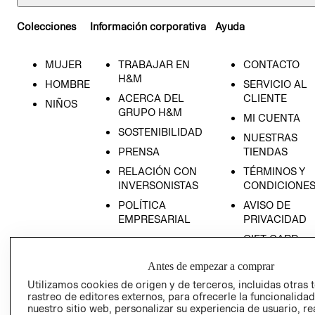
Colecciones
Información corporativa
Ayuda
MUJER
TRABAJAR EN
CONTACTO
H&M
HOMBRE
SERVICIO AL
ACERCA DEL
CLIENTE
NIÑOS
GRUPO H&M
MI CUENTA
SOSTENIBILIDAD
NUESTRAS
PRENSA
TIENDAS
RELACIÓN CON
TÉRMINOS Y
INVERSONISTAS
CONDICIONE
POLÍTICA
AVISO DE
EMPRESARIAL
PRIVACIDAD
GIFT CARD
AVISO DE
Antes de empezar a comprar
COOKIES
Utilizamos cookies de origen y de terceros, incluidas otras 
LIBRO DE
rastreo de editores externos, para ofrecerle la funcionalid
RECLAMACIO
nuestro sitio web, personalizar su experiencia de usuario, rea