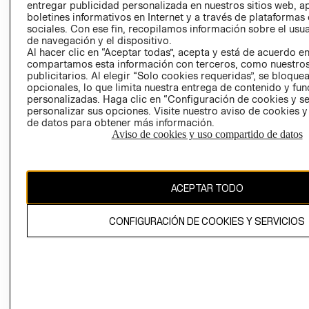
entregar publicidad personalizada en nuestros sitios web, a
boletines informativos en Internet y a través de plataformas
sociales. Con ese fin, recopilamos información sobre el usua
de navegación y el dispositivo.
Al hacer clic en “Aceptar todas”, acepta y está de acuerdo e
compartamos esta información con terceros, como nuestros
publicitarios. Al elegir “Solo cookies requeridas”, se bloque
Ecuador ($)
opcionales, lo que limita nuestra entrega de contenido y fu
personalizadas. Haga clic en “Configuración de cookies y se
personalizar sus opciones. Visite nuestro aviso de cookies 
CAMBIAR REGIÓN
de datos para obtener más información.
RECIÉN NACIDO
Aviso de cookies y uso compartido de datos
NOVEDADES
El contenido de esta página web está protegido por copyright y es
propiedad de H&M Hennes & Mauritz AB.
ACEPTAR TODO
CONFIGURACIÓN DE COOKIES Y SERVICIOS