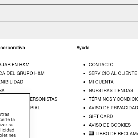
 corporativa
Ayuda
AJAR EN H&M
CONTACTO
CA DEL GRUPO H&M
SERVICIO AL CLIENTE
NIBILIDAD
MI CUENTA
SA
NUESTRAS TIENDAS
CIÓN CON INVERSONISTAS
TÉRMINOS Y CONDICI
ICA EMPRESARIAL
AVISO DE PRIVACIDA
otras
GIFT CARD
cerle la
izar su
AVISO DE COOKIES
blicidad
LIBRO DE RECLAM
oletines