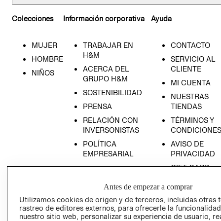
Colecciones
Información corporativa
Ayuda
MUJER
TRABAJAR EN
CONTACTO
H&M
HOMBRE
SERVICIO AL
ACERCA DEL
CLIENTE
NIÑOS
GRUPO H&M
MI CUENTA
SOSTENIBILIDAD
NUESTRAS
PRENSA
TIENDAS
RELACIÓN CON
TÉRMINOS Y
INVERSONISTAS
CONDICIONE
POLÍTICA
AVISO DE
EMPRESARIAL
PRIVACIDAD
GIFT CARD
AVISO DE
Antes de empezar a comprar
COOKIES
Utilizamos cookies de origen y de terceros, incluidas otras 
LIBRO DE
rastreo de editores externos, para ofrecerle la funcionalid
RECLAMACIO
nuestro sitio web, personalizar su experiencia de usuario, rea