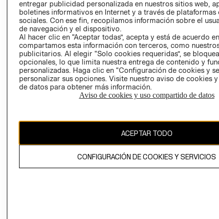
entregar publicidad personalizada en nuestros sitios web, a
boletines informativos en Internet y a través de plataformas
sociales. Con ese fin, recopilamos información sobre el usua
de navegación y el dispositivo.
Al hacer clic en “Aceptar todas”, acepta y está de acuerdo e
compartamos esta información con terceros, como nuestros
publicitarios. Al elegir “Solo cookies requeridas”, se bloque
Ecuador ($)
opcionales, lo que limita nuestra entrega de contenido y fu
personalizadas. Haga clic en “Configuración de cookies y se
personalizar sus opciones. Visite nuestro aviso de cookies 
CAMBIAR REGIÓN
de datos para obtener más información.
RECIÉN NACIDO
Aviso de cookies y uso compartido de datos
NOVEDADES
El contenido de esta página web está protegido por copyright y es
propiedad de H&M Hennes & Mauritz AB.
ACEPTAR TODO
CONFIGURACIÓN DE COOKIES Y SERVICIOS