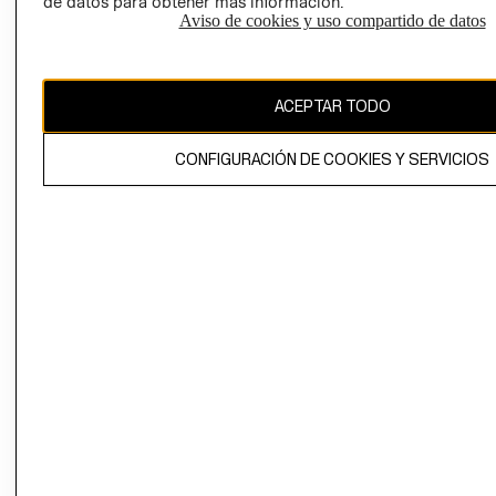
de datos para obtener más información.
Aviso de cookies y uso compartido de datos
Ecuador ($)
CAMBIAR REGIÓN
ACEPTAR TODO
CONFIGURACIÓN DE COOKIES Y SERVICIOS
El contenido de esta página web está protegido por copyright y es
propiedad de H&M Hennes & Mauritz AB.