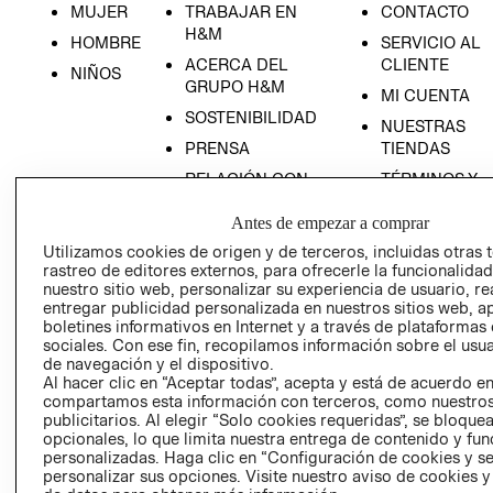
MUJER
TRABAJAR EN
CONTACTO
H&M
HOMBRE
SERVICIO AL
ACERCA DEL
CLIENTE
NIÑOS
GRUPO H&M
MI CUENTA
SOSTENIBILIDAD
NUESTRAS
PRENSA
TIENDAS
RELACIÓN CON
TÉRMINOS Y
INVERSONISTAS
CONDICIONE
RECIÉN NACIDO
Antes de empezar a comprar
POLÍTICA
AVISO DE
NOVEDADES
Utilizamos cookies de origen y de terceros, incluidas otras 
EMPRESARIAL
PRIVACIDAD
rastreo de editores externos, para ofrecerle la funcionalid
GIFT CARD
nuestro sitio web, personalizar su experiencia de usuario, rea
entregar publicidad personalizada en nuestros sitios web, a
AVISO DE
boletines informativos en Internet y a través de plataformas
COOKIES
sociales. Con ese fin, recopilamos información sobre el usua
de navegación y el dispositivo.
LIBRO DE
Al hacer clic en “Aceptar todas”, acepta y está de acuerdo e
RECLAMACIO
compartamos esta información con terceros, como nuestros
publicitarios. Al elegir “Solo cookies requeridas”, se bloque
opcionales, lo que limita nuestra entrega de contenido y fu
personalizadas. Haga clic en “Configuración de cookies y se
personalizar sus opciones. Visite nuestro aviso de cookies 